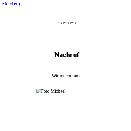
tte klicken)
.
********
Nachruf
Wir trauern um