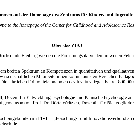
ommen auf der Homepage des Zentrums für Kinder- und Jugendfo
me to the homepage of the Center for Childhood and Adolescence Re
Über das ZfKJ
ochschule Freiburg werden die Forschungsaktivitäten im weiten Feld
inem breiten Spektrum an Kompetenzen in quantitativen und qualitativ
 wissenschaftlichen Mitarbeiterinnen kommt aus den Bereichen Pädagog
Die jährlichen Drittmitteleinnahmen des Instituts liegen bei rd. 800.00
ff, Dozent für Entwicklungspsychologie und Klinische Psychologie an
tut gemeinsam mit Prof. Dr. Dörte Weltzien, Dozentin für Pädagogik der
risch angebunden im FIVE – „Forschungs- und Innovationsverbund an d
ochschule.