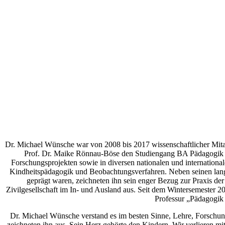
Dr. Michael Wünsche war von 2008 bis 2017 wissenschaftlicher Mitar
Prof. Dr. Maike Rönnau-Böse den Studiengang BA Pädagogik d
Forschungsprojekten sowie in diversen nationalen und internation
Kindheitspädagogik und Beobachtungsverfahren. Neben seinen langj
geprägt waren, zeichneten ihn sein enger Bezug zur Praxis der
Zivilgesellschaft im In- und Ausland aus. Seit dem Wintersemester 2
Professur „Pädagogik 
Dr. Michael Wünsche verstand es im besten Sinne, Lehre, Forschun
zeichneten ihn aus. Sein Herz gehörte den Kindern. Wir verlieren mi