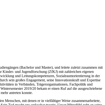
udiengängen (Bachelor und Master), und leitete zuletzt zusammen mit
 Kinder- und Jugendforschung (ZfKJ) mit zahlreichen eigenen
ntwicklung und Leitungskompetenzen, Sozialraumorientierung in der
urch sein großes Engagement, seine Innovationskraft und Expertise
ktivitäten in Verbänden, Trägerorganisationen, Fachpolitik und
um Wintersemester 2019/20 bekam er einen Ruf auf die ausgeschriebene
 mehr antreten konnte.
n Menschen, mit denen er in vielfältiger Weise zusammenarbeitete,
 Sein Tod macht uns unfassbar traurig. Unser Mitgefühl geht an seine