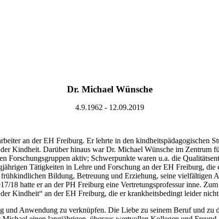
Dr. Michael Wünsche
4.9.1962 - 12.09.2019
beiter an der EH Freiburg. Er lehrte in den kindheitspädagogischen St
er Kindheit. Darüber hinaus war Dr. Michael Wünsche im Zentrum für
alen Forschungsgruppen aktiv; Schwerpunkte waren u.a. die Qualitätse
ährigen Tätigkeiten in Lehre und Forschung an der EH Freiburg, die d
 frühkindlichen Bildung, Betreuung und Erziehung, seine vielfältigen A
017/18 hatte er an der PH Freiburg eine Vertretungsprofessur inne. Z
der Kindheit“ an der EH Freiburg, die er krankheitsbedingt leider nicht
g und Anwendung zu verknüpfen. Die Liebe zu seinem Beruf und zu de
t Michael einen langjährigen, überaus wertvollen Kollegen und Freund.