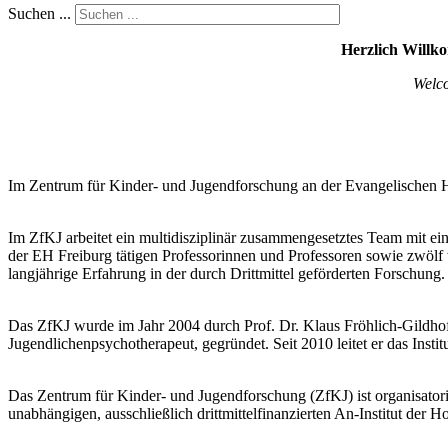
Suchen ...
Herzlich Willk
Welco
Im Zentrum für Kinder- und Jugendforschung an der Evangelischen H
Im ZfKJ arbeitet ein multidisziplinär zusammengesetztes Team mit e
der EH Freiburg tätigen Professorinnen und Professoren sowie zwölf
langjährige Erfahrung in der durch Drittmittel geförderten Forschung. 
Das ZfKJ wurde im Jahr 2004 durch Prof. Dr. Klaus Fröhlich-Gildho
Jugendlichenpsychotherapeut, gegründet. Seit 2010 leitet er das Insti
Das Zentrum für Kinder- und Jugendforschung (ZfKJ) ist organisato
unabhängigen, ausschließlich drittmittelfinanzierten An-Institut der H