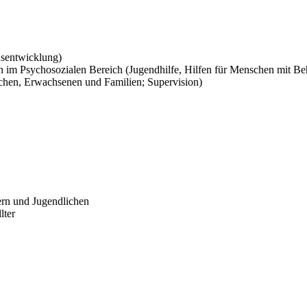
nsentwicklung)
ten im Psychosozialen Bereich (Jugendhilfe, Hilfen für Menschen mit B
icchen, Erwachsenen und Familien; Supervision)
ern und Jugendlichen
lter