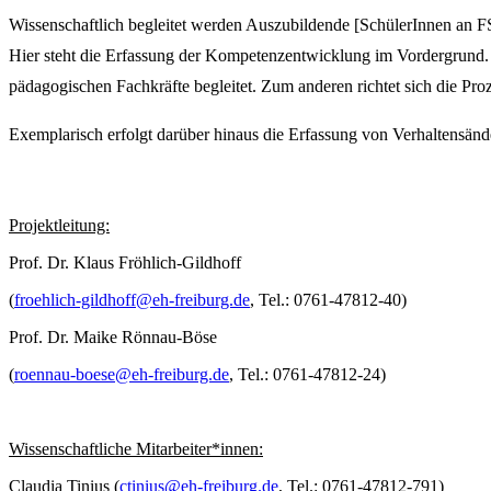
Wissenschaftlich begleitet werden Auszubildende [SchülerInnen an 
Hier steht die Erfassung der Kompetenzentwicklung im Vordergrund.
pädagogischen Fachkräfte begleitet. Zum anderen richtet sich die Pro
Exemplarisch erfolgt darüber hinaus die Erfassung von Verhaltensän
Projektleitung:
Prof. Dr. Klaus Fröhlich-Gildhoff
(
froehlich-gildhoff@eh-freiburg.de
, Tel.: 0761-47812-40)
Prof. Dr. Maike Rönnau-Böse
(
roennau-boese@eh-freiburg.de
, Tel.: 0761-47812-24)
Wissenschaftliche Mitarbeiter*innen:
Claudia Tinius (
ctinius@eh-freiburg.de
, Tel.: 0761-47812-791)