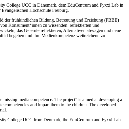
versity College UCC in Dänemark, dem EduCentrum and Fyxxi Lab in
 Evangelischen Hochschule Freiburg.
eld der frühkindlichen Bildung, Betreuung und Erziehung (FBBE)
n, von Konsument*innen zu wissenden, reflektierten und
wickeln, das Gelernte reflektieren, Alternativen abwägen und neue
ernfeld begeben und ihre Medienkompetenz weitreichend zu
are missing media competence. The project” is aimed at developing a
iate competencies and impart them to the children. The developed
ial.
iversity College UCC from Denmark, the EduCentrum and Fyxxi Lab