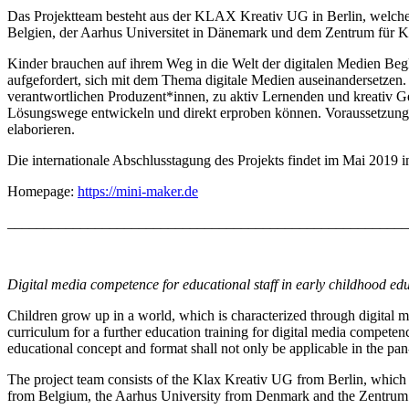
Das Projektteam besteht aus der KLAX Kreativ UG in Berlin, welch
Belgien, der Aarhus Universitet in Dänemark und dem Zentrum für 
Kinder brauchen auf ihrem Weg in die Welt der digitalen Medien Be
aufgefordert, sich mit dem Thema digitale Medien auseinandersetzen.
verantwortlichen Produzent*innen, zu aktiv Lernenden und kreativ Ge
Lösungswege entwickeln und direkt erproben können. Voraussetzung hi
elaborieren.
Die internationale Abschlusstagung des Projekts findet im Mai 2019 in 
Homepage:
https://mini-maker.de
_______________________________________________________
Digital media competence for educational staff in early childhood ed
Children grow up in a world, which is characterized through digital m
curriculum for a further education training for digital media compete
educational concept and format shall not only be applicable in the pa
The project team consists of the Klax Kreativ UG from Berlin, whi
from Belgium, the Aarhus University from Denmark and the Zentrum