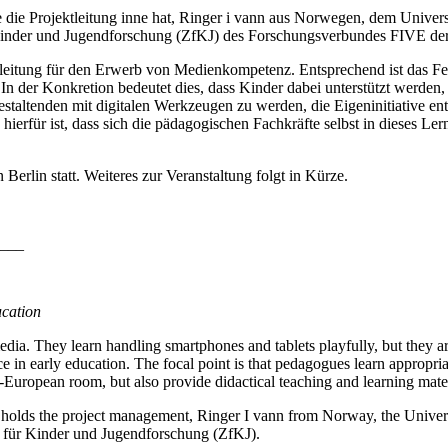
e die Projektleitung inne hat, Ringer i vann aus Norwegen, dem Uni
Kinder und Jugendforschung (ZfKJ) des Forschungsverbundes FIVE der
gleitung für den Erwerb von Medienkompetenz. Entsprechend ist das F
 In der Konkretion bedeutet dies, dass Kinder dabei unterstützt werde
staltenden mit digitalen Werkzeugen zu werden, die Eigeninitiative ent
erfür ist, dass sich die pädagogischen Fachkräfte selbst in dieses L
Berlin statt. Weiteres zur Veranstaltung folgt in Kürze.
___
ucation
edia. They learn handling smartphones and tablets playfully, but they 
nce in early education. The focal point is that pedagogues learn appropr
n-European room, but also provide didactical teaching and learning mater
ch holds the project management, Ringer I vann from Norway, the Un
 für Kinder und Jugendforschung (ZfKJ).