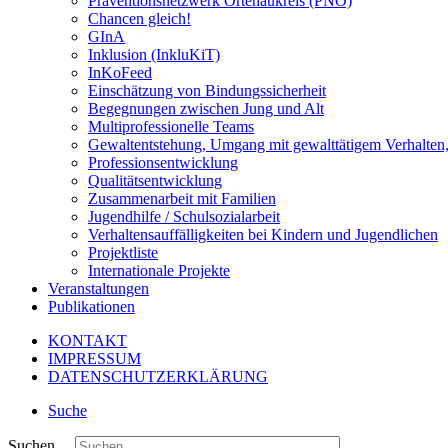
Präventionsnetzwerk Ortenaukreis (PNO)
Chancen gleich!
GInA
Inklusion (InkluKiT)
InKoFeed
Einschätzung von Bindungssicherheit
Begegnungen zwischen Jung und Alt
Multiprofessionelle Teams
Gewaltentstehung, Umgang mit gewalttätigem Verhalten
Professionsentwicklung
Qualitätsentwicklung
Zusammenarbeit mit Familien
Jugendhilfe / Schulsozialarbeit
Verhaltensauffälligkeiten bei Kindern und Jugendlichen
Projektliste
Internationale Projekte
Veranstaltungen
Publikationen
KONTAKT
IMPRESSUM
DATENSCHUTZERKLÄRUNG
Suche
Suchen ...